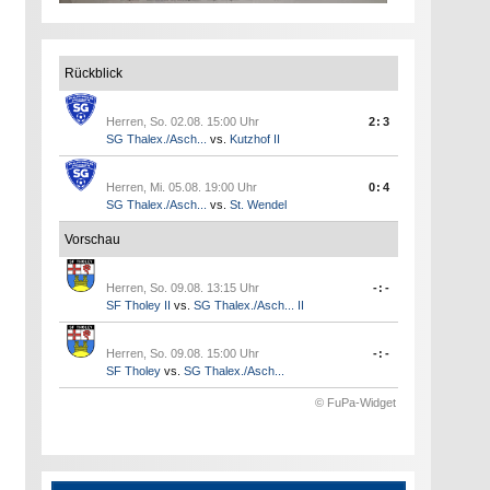
Rückblick
Herren, So. 02.08. 15:00 Uhr
2:3
SG Thalex./Asch...
vs.
Kutzhof II
Herren, Mi. 05.08. 19:00 Uhr
0:4
SG Thalex./Asch...
vs.
St. Wendel
Vorschau
Herren, So. 09.08. 13:15 Uhr
-:-
SF Tholey II
vs.
SG Thalex./Asch... II
Herren, So. 09.08. 15:00 Uhr
-:-
SF Tholey
vs.
SG Thalex./Asch...
© FuPa-Widget