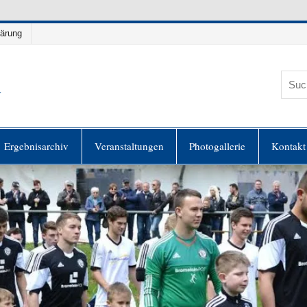
lärung
h
es
Ergebnisarchiv
Veranstaltungen
Photogallerie
Kontakt