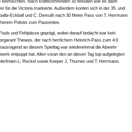
e einmischten. Nach kräftezehrenden 30 Minuten war es dann
er für die Victoria markierte. Außerdem konten sich in der 35. und
balla-Eckball und C. Demuth nach 30 Meter Pass von T. Herrmann
sicherem Polster zum Pausentee.
 Fouls und Fehlpässe geprägt, wobei darauf bedacht war kein
orgarant Thewes, der nach herrlichem Heinrich-Pass zum 4:0
errausragend an diesem Spieltag war wiedereinmal die Abwehr
werk entpuppt hat. Allen voran den an diesen Tag top-aufgelegten
lerfreien L. Reckel sowie Keeper J. Thurnes und T. Herrmann.