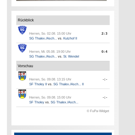
Rückblick
Herren, So. 02.08. 15:00 Uhr
2:3
SG Thalex./Asch...
vs.
Kutzhof II
Herren, Mi. 05.08. 19:00 Uhr
0:4
SG Thalex./Asch...
vs.
St. Wendel
Vorschau
Herren, So. 09.08. 13:15 Uhr
-:-
SF Tholey II
vs.
SG Thalex./Asch... II
Herren, So. 09.08. 15:00 Uhr
-:-
SF Tholey
vs.
SG Thalex./Asch...
© FuPa-Widget