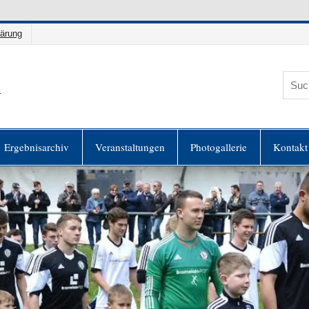
lärung
h
es
Ergebnisarchiv
Veranstaltungen
Photogallerie
Kontakt