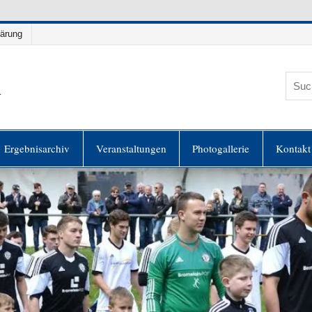
lärung
h
es
Ergebnisarchiv
Veranstaltungen
Photogallerie
Kontakt