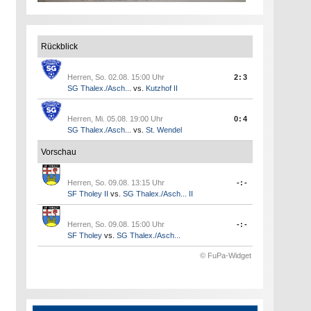
Rückblick
Herren, So. 02.08. 15:00 Uhr
2:3
SG Thalex./Asch...
vs.
Kutzhof II
Herren, Mi. 05.08. 19:00 Uhr
0:4
SG Thalex./Asch...
vs.
St. Wendel
Vorschau
Herren, So. 09.08. 13:15 Uhr
-:-
SF Tholey II
vs.
SG Thalex./Asch... II
Herren, So. 09.08. 15:00 Uhr
-:-
SF Tholey
vs.
SG Thalex./Asch...
© FuPa-Widget