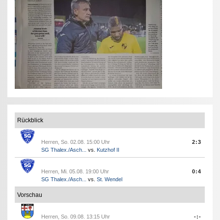
Rückblick
Herren, So. 02.08. 15:00 Uhr
2:3
SG Thalex./Asch...
vs.
Kutzhof II
Herren, Mi. 05.08. 19:00 Uhr
0:4
SG Thalex./Asch...
vs.
St. Wendel
Vorschau
Herren, So. 09.08. 13:15 Uhr
-:-