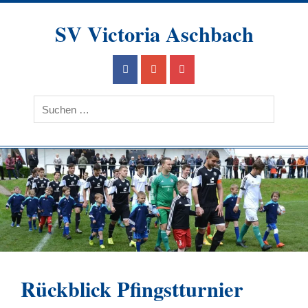
Skip
to
SV Victoria Aschbach
content
Ein Verein im Herzen des Saarlandes
Rückblick Pfingstturnier