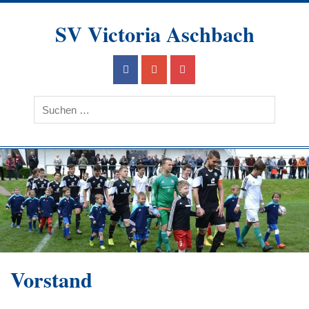
Skip
to
SV Victoria Aschbach
content
Ein Verein im Herzen des Saarlandes
Vorstand