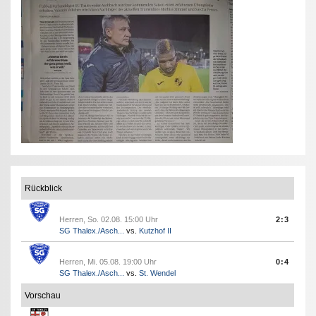
Rückblick
Herren, So. 02.08. 15:00 Uhr
2:3
SG Thalex./Asch...
vs.
Kutzhof II
Herren, Mi. 05.08. 19:00 Uhr
0:4
SG Thalex./Asch...
vs.
St. Wendel
Vorschau