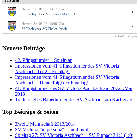
Vorschau
Herren, So. 09.08. 13:15 Uhr
-:-
SF Tholey II
vs.
SG Thalex./Asch... II
Herren, So. 09.08. 15:00 Uhr
-:-
SF Tholey
vs.
SG Thalex./Asch...
© FuPa-Widget
Neueste Beiträge
42. Pfingstturnier – Spielplan
Impressionen vom 41. Pfingstturnier des SV Victoria
Aschbach. Teil2 – Finaltag!
Impressionen vom 41. Pfingstturnier des SV Victoria
Aschbach – Heute folgt der Finaltag!
41. Pfingstturnier des SV Victoria Aschbach am 20./21.Mai
2018
Traditionelles Bauerturnier des SV Aschbach am Karfreitag
Top Beiträge & Seiten
Zweite Mannschaft 2013/2014
SV Victoria "in persona" ... und bunt!
Spieltag 27: SV Victoria Aschbach – SV Furpach2 1:2 (1:0)