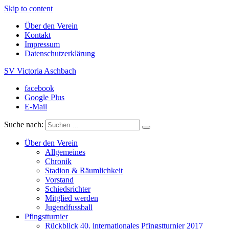
Skip to content
Über den Verein
Kontakt
Impressum
Datenschutzerklärung
SV Victoria Aschbach
facebook
Ein Verein im Herzen des Saarlandes
Google Plus
E-Mail
Suche nach:
Über den Verein
Allgemeines
Chronik
Stadion & Räumlichkeit
Vorstand
Schiedsrichter
Mitglied werden
Jugendfussball
Pfingstturnier
Rückblick 40. internationales Pfingstturnier 2017