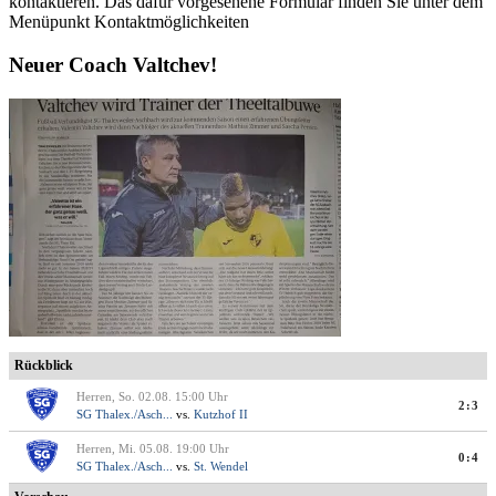
kontaktieren. Das dafür vorgesehene Formular finden Sie unter dem
Menüpunkt Kontaktmöglichkeiten
Neuer Coach Valtchev!
Rückblick
Herren, So. 02.08. 15:00 Uhr
2:3
SG Thalex./Asch...
vs.
Kutzhof II
Herren, Mi. 05.08. 19:00 Uhr
0:4
SG Thalex./Asch...
vs.
St. Wendel