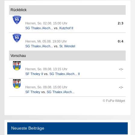
Rückblick
Herren, So. 02.08. 15:00 Uhr
2:3
SG Thalex./Asch...
vs.
Kutzhof II
Herren, Mi. 05.08. 19:00 Uhr
0:4
SG Thalex./Asch...
vs.
St. Wendel
Vorschau
Herren, So. 09.08. 13:15 Uhr
-:-
SF Tholey II
vs.
SG Thalex./Asch... II
Herren, So. 09.08. 15:00 Uhr
-:-
SF Tholey
vs.
SG Thalex./Asch...
© FuPa-Widget
Neueste Beiträge