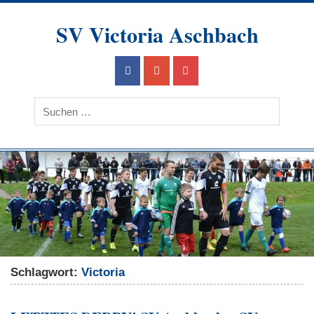
Skip
to
SV Victoria Aschbach
content
Ein Verein im Herzen des Saarlandes
Schlagwort:
Victoria