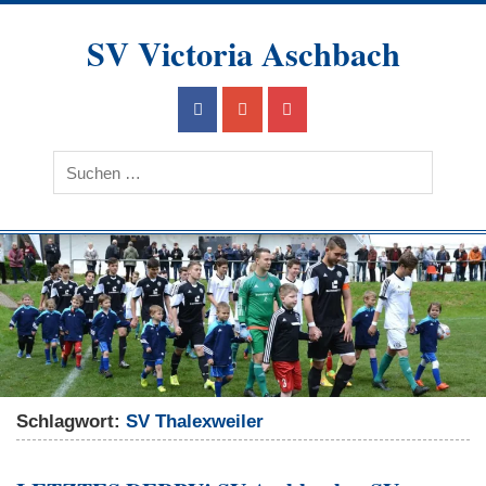
Skip
to
SV Victoria Aschbach
content
Ein Verein im Herzen des Saarlandes
Schlagwort:
SV Thalexweiler