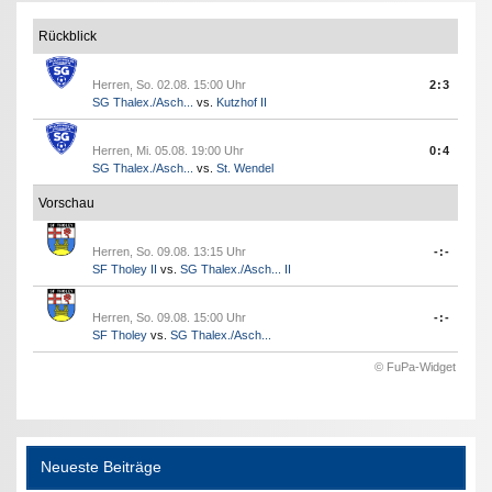
Rückblick
Herren, So. 02.08. 15:00 Uhr
2:3
SG Thalex./Asch...
vs.
Kutzhof II
Herren, Mi. 05.08. 19:00 Uhr
0:4
SG Thalex./Asch...
vs.
St. Wendel
Vorschau
Herren, So. 09.08. 13:15 Uhr
-:-
SF Tholey II
vs.
SG Thalex./Asch... II
Herren, So. 09.08. 15:00 Uhr
-:-
SF Tholey
vs.
SG Thalex./Asch...
© FuPa-Widget
Neueste Beiträge