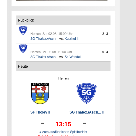
Rückblick
Herren, So. 02.08. 15:00 Uhr
2:3
SG Thalex./Asch...
vs.
Kutzhof II
Herren, Mi. 05.08. 19:00 Uhr
0:4
SG Thalex./Asch...
vs.
St. Wendel
Heute
Herren
SF Tholey II
SG Thalex./Asch... II
-
-
13:15
» zum ausführlichen Spielbericht