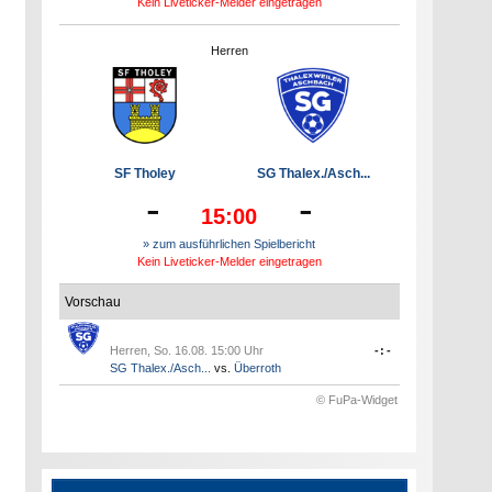
Kein Liveticker-Melder eingetragen
Herren
SF Tholey
SG Thalex./Asch...
-
-
15:00
» zum ausführlichen Spielbericht
Kein Liveticker-Melder eingetragen
Vorschau
Herren, So. 16.08. 15:00 Uhr
-:-
SG Thalex./Asch...
vs.
Überroth
© FuPa-Widget