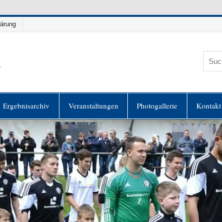
lärung
h
es
Ergebnisarchiv
Veranstaltungen
Photogallerie
Kontakt