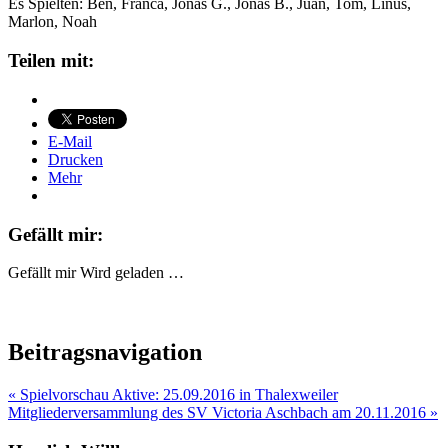
Es Spielten: Ben, Franca, Jonas G., Jonas B., Juan, Tom, Linus,
Marlon, Noah
Teilen mit:
E-Mail
Drucken
Mehr
Gefällt mir:
Gefällt mir
Wird geladen …
Beitragsnavigation
« Spielvorschau Aktive: 25.09.2016 in Thalexweiler
Mitgliederversammlung des SV Victoria Aschbach am 20.11.2016 »