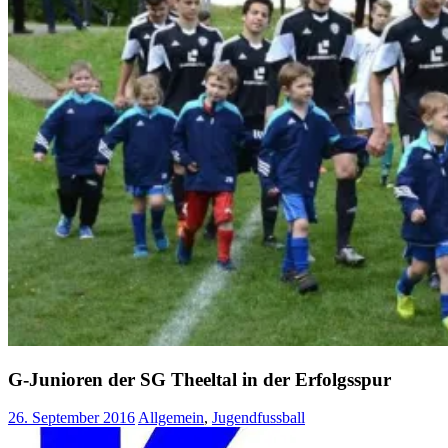
G-Junioren der SG Theeltal in der Erfolgsspur
26. September 2016
Allgemein
,
Jugendfussball