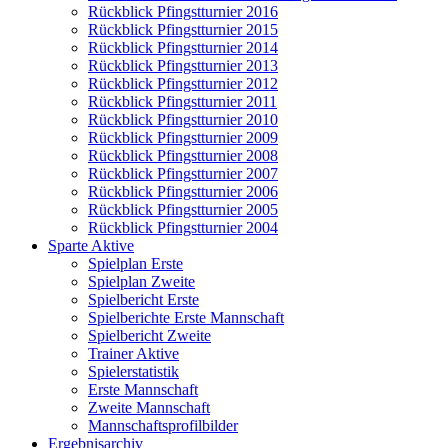
Rückblick Pfingstturnier 2016
Rückblick Pfingstturnier 2015
Rückblick Pfingstturnier 2014
Rückblick Pfingstturnier 2013
Rückblick Pfingstturnier 2012
Rückblick Pfingstturnier 2011
Rückblick Pfingstturnier 2010
Rückblick Pfingstturnier 2009
Rückblick Pfingstturnier 2008
Rückblick Pfingstturnier 2007
Rückblick Pfingstturnier 2006
Rückblick Pfingstturnier 2005
Rückblick Pfingstturnier 2004
Sparte Aktive
Spielplan Erste
Spielplan Zweite
Spielbericht Erste
Spielberichte Erste Mannschaft
Spielbericht Zweite
Trainer Aktive
Spielerstatistik
Erste Mannschaft
Zweite Mannschaft
Mannschaftsprofilbilder
Ergebnisarchiv