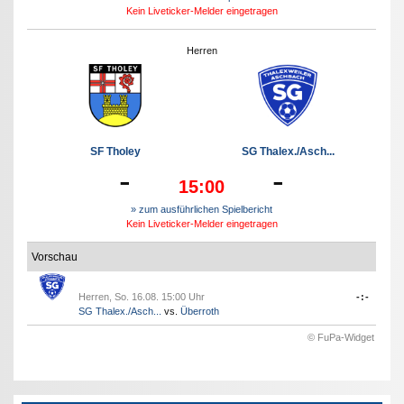
Kein Liveticker-Melder eingetragen
Herren
SF Tholey
SG Thalex./Asch...
-
-
15:00
» zum ausführlichen Spielbericht
Kein Liveticker-Melder eingetragen
Vorschau
Herren, So. 16.08. 15:00 Uhr
-:-
SG Thalex./Asch...
vs.
Überroth
© FuPa-Widget