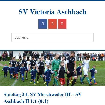
Skip
to
SV Victoria Aschbach
content
Ein Verein im Herzen des Saarlandes
Spieltag 24: SV Merchweiler III – SV
Aschbach II 1:1 (0:1)