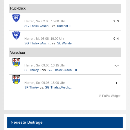
Rückblick
Herren, So. 02.08. 15:00 Uhr
2:3
SG Thalex./Asch...
vs.
Kutzhof II
Herren, Mi. 05.08. 19:00 Uhr
0:4
SG Thalex./Asch...
vs.
St. Wendel
Vorschau
Herren, So. 09.08. 13:15 Uhr
-:-
SF Tholey II
vs.
SG Thalex./Asch... II
Herren, So. 09.08. 15:00 Uhr
-:-
SF Tholey
vs.
SG Thalex./Asch...
© FuPa-Widget
Neueste Beiträge