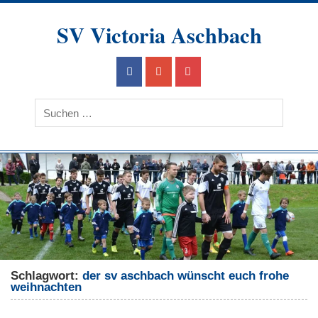
Skip
to
SV Victoria Aschbach
content
Ein Verein im Herzen des Saarlandes
Schlagwort:
der sv aschbach wünscht euch frohe
weihnachten