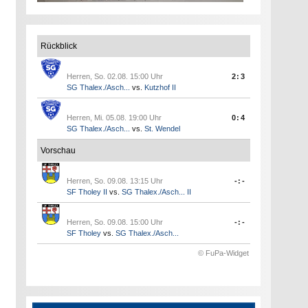
Rückblick
Herren, So. 02.08. 15:00 Uhr
2:3
SG Thalex./Asch...
vs.
Kutzhof II
Herren, Mi. 05.08. 19:00 Uhr
0:4
SG Thalex./Asch...
vs.
St. Wendel
Vorschau
Herren, So. 09.08. 13:15 Uhr
-:-
SF Tholey II
vs.
SG Thalex./Asch... II
Herren, So. 09.08. 15:00 Uhr
-:-
SF Tholey
vs.
SG Thalex./Asch...
© FuPa-Widget