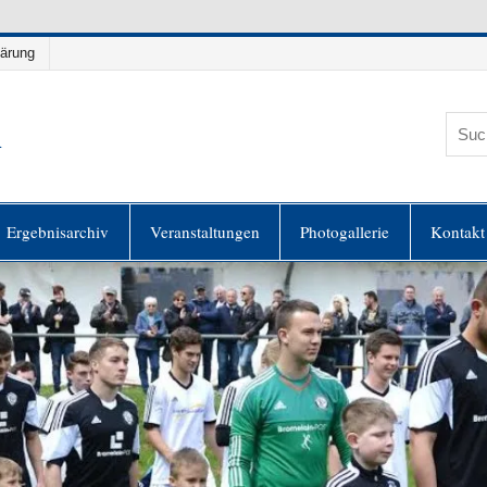
lärung
h
es
Ergebnisarchiv
Veranstaltungen
Photogallerie
Kontakt