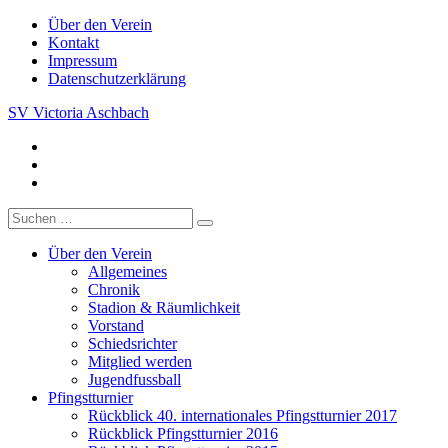
Skip
Über den Verein
to
Kontakt
content
Impressum
Datenschutzerklärung
SV Victoria Aschbach
facebook
Ein Verein im Herzen des Saarlandes
Google
Plus
E-
Mail
Suche
nach:
Über den Verein
Allgemeines
Chronik
Stadion & Räumlichkeit
Vorstand
Schiedsrichter
Mitglied werden
Jugendfussball
Pfingstturnier
Rückblick 40. internationales Pfingstturnier 2017
Rückblick Pfingstturnier 2016