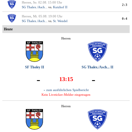
Herren, So. 02.08. 15:00 Uhr
2:3
SG Thalex./Asch...
vs.
Kutzhof II
Herren, Mi. 05.08. 19:00 Uhr
0:4
SG Thalex./Asch...
vs.
St. Wendel
Heute
Herren
SF Tholey II
SG Thalex./Asch... II
-
-
13:15
» zum ausführlichen Spielbericht
Kein Liveticker-Melder eingetragen
Herren