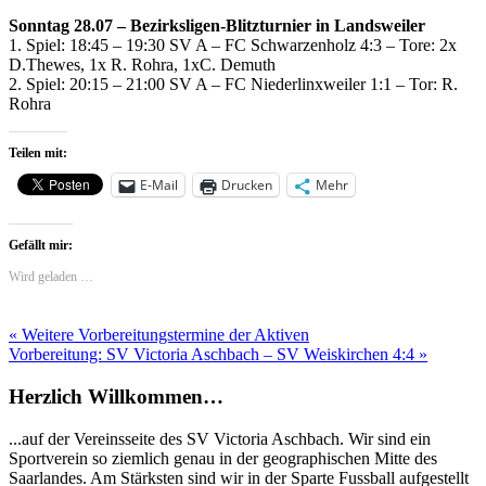
Sonntag 28.07 – Bezirksligen-Blitzturnier in Landsweiler
1. Spiel: 18:45 – 19:30 SV A – FC Schwarzenholz 4:3 – Tore: 2x
D.Thewes, 1x R. Rohra, 1xC. Demuth
2. Spiel: 20:15 – 21:00 SV A – FC Niederlinxweiler 1:1 – Tor: R.
Rohra
Teilen mit:
E-Mail
Drucken
Mehr
Gefällt mir:
Wird geladen …
Beitragsnavigation
« Weitere Vorbereitungstermine der Aktiven
Vorbereitung: SV Victoria Aschbach – SV Weiskirchen 4:4 »
Herzlich Willkommen…
...auf der Vereinsseite des SV Victoria Aschbach. Wir sind ein
Sportverein so ziemlich genau in der geographischen Mitte des
Saarlandes. Am Stärksten sind wir in der Sparte Fussball aufgestellt