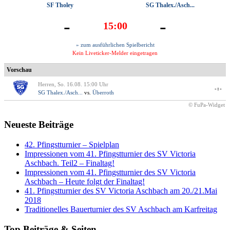
SF Tholey
SG Thalex./Asch...
-
-
15:00
» zum ausführlichen Spielbericht
Kein Liveticker-Melder eingetragen
Vorschau
Herren, So. 16.08. 15:00 Uhr
-:-
SG Thalex./Asch...
vs.
Überroth
© FuPa-Widget
Neueste Beiträge
42. Pfingstturnier – Spielplan
Impressionen vom 41. Pfingstturnier des SV Victoria
Aschbach. Teil2 – Finaltag!
Impressionen vom 41. Pfingstturnier des SV Victoria
Aschbach – Heute folgt der Finaltag!
41. Pfingstturnier des SV Victoria Aschbach am 20./21.Mai
2018
Traditionelles Bauerturnier des SV Aschbach am Karfreitag
Top Beiträge & Seiten