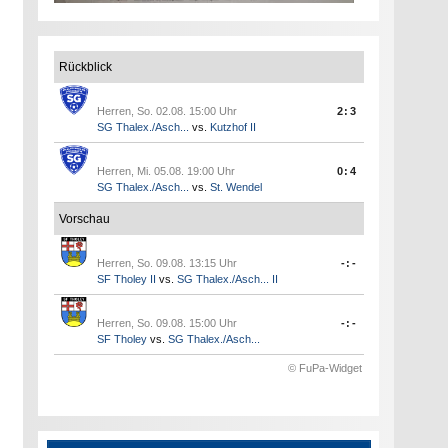
Rückblick
Herren, So. 02.08. 15:00 Uhr
2:3
SG Thalex./Asch...
vs.
Kutzhof II
Herren, Mi. 05.08. 19:00 Uhr
0:4
SG Thalex./Asch...
vs.
St. Wendel
Vorschau
Herren, So. 09.08. 13:15 Uhr
-:-
SF Tholey II
vs.
SG Thalex./Asch... II
Herren, So. 09.08. 15:00 Uhr
-:-
SF Tholey
vs.
SG Thalex./Asch...
© FuPa-Widget