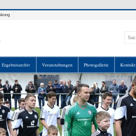
lärung
h
es
Ergebnisarchiv
Veranstaltungen
Photogallerie
Kontakt