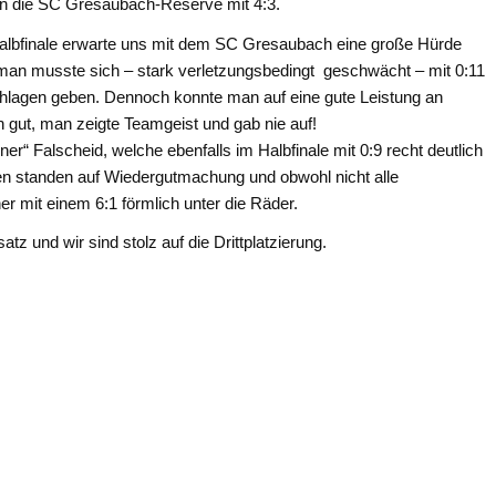
n die SC Gresaubach-Reserve mit 4:3.
albfinale erwarte uns mit dem SC Gresaubach eine große Hürde
man musste sich – stark verletzungsbedingt geschwächt – mit 0:11
hlagen geben. Dennoch konnte man auf eine gute Leistung an
h gut, man zeigte Teamgeist und gab nie auf!
er“ Falscheid, welche ebenfalls im Halbfinale mit 0:9 recht deutlich
hen standen auf Wiedergutmachung und obwohl nicht alle
 mit einem 6:1 förmlich unter die Räder.
tz und wir sind stolz auf die Drittplatzierung.