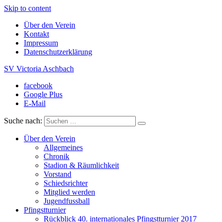
Skip to content
Über den Verein
Kontakt
Impressum
Datenschutzerklärung
SV Victoria Aschbach
facebook
Ein Verein im Herzen des Saarlandes
Google Plus
E-Mail
Suche nach:
Über den Verein
Allgemeines
Chronik
Stadion & Räumlichkeit
Vorstand
Schiedsrichter
Mitglied werden
Jugendfussball
Pfingstturnier
Rückblick 40. internationales Pfingstturnier 2017