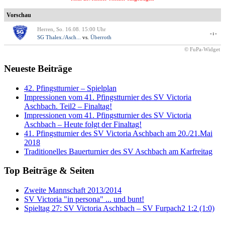
Vorschau
Herren, So. 16.08. 15:00 Uhr
-:-
SG Thalex./Asch...
vs.
Überroth
© FuPa-Widget
Neueste Beiträge
42. Pfingstturnier – Spielplan
Impressionen vom 41. Pfingstturnier des SV Victoria
Aschbach. Teil2 – Finaltag!
Impressionen vom 41. Pfingstturnier des SV Victoria
Aschbach – Heute folgt der Finaltag!
41. Pfingstturnier des SV Victoria Aschbach am 20./21.Mai
2018
Traditionelles Bauerturnier des SV Aschbach am Karfreitag
Top Beiträge & Seiten
Zweite Mannschaft 2013/2014
SV Victoria "in persona" ... und bunt!
Spieltag 27: SV Victoria Aschbach – SV Furpach2 1:2 (1:0)